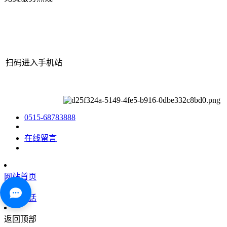
扫码进入手机站
网站地图
|
|
XML
|
© 2022 Copyright
江苏OE欧亿机械有限公司
All rights reserved.
0515-68783888
在线留言
网站首页
咨询电话
返回顶部